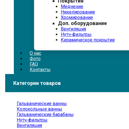
Покрытия
Меднение
Никелирование
Хромирование
Доп. оборудование
Вентиляция
Нутч-фильтры
Керамическое покрытие
О нас
Фото
FAQ
Контакты
Категории товаров
Гальванические ванны
Колокольные ванны
Гальванические барабаны
Нутч-фильтры
Вентиляция