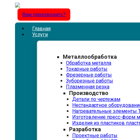
Вам перезвонить?
Главная
Услуги
Металлообработка
Обработка металла
Токарные работы
Фрезерные работы
Зуборезные работы
Плазменная резка
Производство
Детали по чертежам
Нестандартное оборудовани
Нагревательные элементы 
Изготовление пресс-форм 
Изделия из пластиков пласт
Разработка
Проектные работы