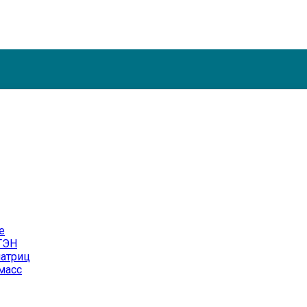
е
ТЭН
матриц
масс