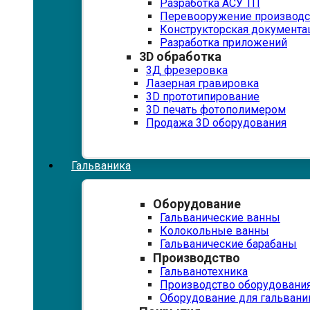
Разработка АСУ ТП
Перевооружение производс
Конструкторская документа
Разработка приложений
3D обработка
3Д фрезеровка
Лазерная гравировка
3D прототипирование
3D печать фотополимером
Продажа 3D оборудования
Гальваника
Оборудование
Гальванические ванны
Колокольные ванны
Гальванические барабаны
Производство
Гальванотехника
Производство оборудовани
Оборудование для гальвани