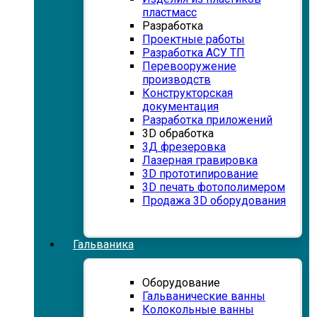
пластмасс
Разработка
Проектные работы
Разработка АСУ ТП
Перевооружение
производств
Конструкторская
документация
Разработка приложений
3D обработка
3Д фрезеровка
Лазерная гравировка
3D прототипирование
3D печать фотополимером
Продажа 3D оборудования
Гальваника
Оборудование
Гальванические ванны
Колокольные ванны