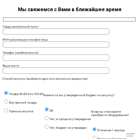
Мы свяжемся с Вами в ближайшее время
Город, населенный пункт
ИНН организации или физ лицо
Телефон (необязательно)
Ваша почта
Способ закупки (выберите один или несколько вариантов)
Тендер 44-ФЗ или 223-ФЗ
Имеете ли вы утвержденный бюджет на закупку?
Внутренний тендер
Да
Прямые закупки
Когда вы планируете
приобрести оборудование?
Нет, в процессе утверждения
Нет, бюджет не утвержден
В течение 1 месяца
Нажимая
кнопку
В течение 3 месяцев