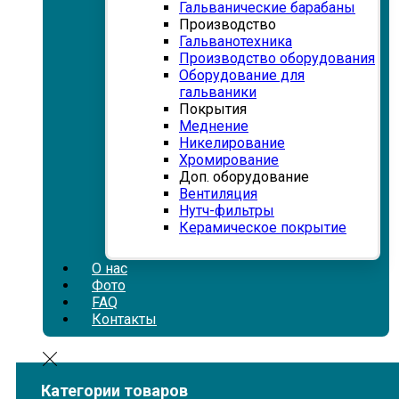
Гальванические барабаны
Производство
Гальванотехника
Производство оборудования
Оборудование для
гальваники
Покрытия
Меднение
Никелирование
Хромирование
Доп. оборудование
Вентиляция
Нутч-фильтры
Керамическое покрытие
О нас
Фото
FAQ
Контакты
Категории товаров